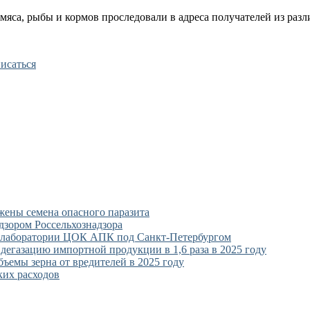
мяса, рыбы и кормов проследовали в адреса получателей из раз
исаться
жены семена опасного паразита
дзором Россельхознадзора
 в лаборатории ЦОК АПК под Санкт-Петербургом
газацию импортной продукции в 1,6 раза в 2025 году
ъемы зерна от вредителей в 2025 году
ких расходов