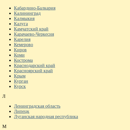
Кабардино-Балкария
Калининград
Калмыкия
Калуга
Камчатский край
Карачаево-Черкесия
Карелия
Кемерово
Киров
Коми
Кострома
Краснодарский край
Красноярский край
Крым
Курган
Курск
Л
Ленинградская область
Липецк
Луганская народная республика
М