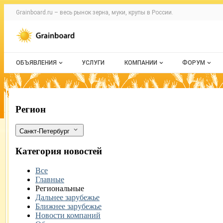
Раздел навигации по сайту grainboard.
Grainboard.ru – весь
рынок зерна, муки, крупы
в России.
Авторизация и меню пользователя
Навигация по разделам сайта grainboard.ru
ОБЪЯВЛЕНИЯ
УСЛУГИ
КОМПАНИИ
ФОРУМ
Все объявления
О каталоге компаний
Все темы
Мои объявления
Каталог компаний
Избранные
За одни сутки в морском порту Петер
Фильтры
Регион
Моя компания
С моим уч
Санкт-Петербург
Платное размещение
Категория новостей
Все
Главные
Региональные
Дальнее зарубежье
Ближнее зарубежье
Новости компаний