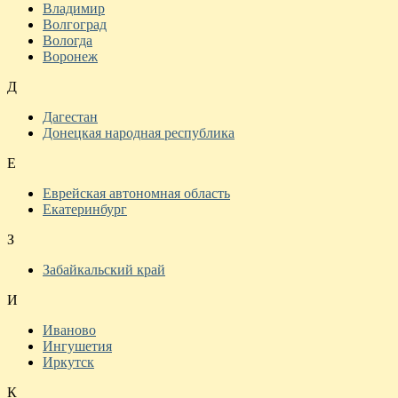
Владимир
Волгоград
Вологда
Воронеж
Д
Дагестан
Донецкая народная республика
Е
Еврейская автономная область
Екатеринбург
З
Забайкальский край
И
Иваново
Ингушетия
Иркутск
К