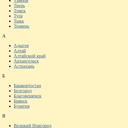
Тамбов
Тверь
Томск
Тула
Тыва
Тюмень
А
Адыгея
Алтай
Алтайский край
Архангельск
Астрахань
Б
Башкортостан
Белгород
Благовещенск
Брянск
Бурятия
В
Великий Новгород