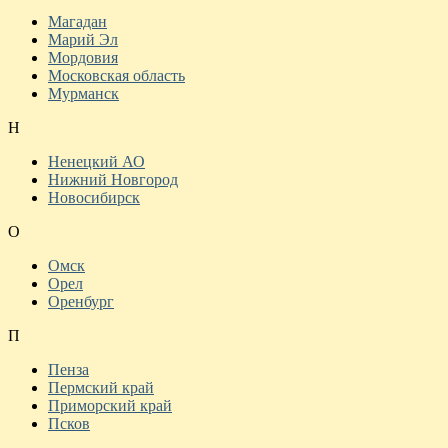
Магадан
Марий Эл
Мордовия
Московская область
Мурманск
Н
Ненецкий АО
Нижний Новгород
Новосибирск
О
Омск
Орел
Оренбург
П
Пенза
Пермский край
Приморский край
Псков