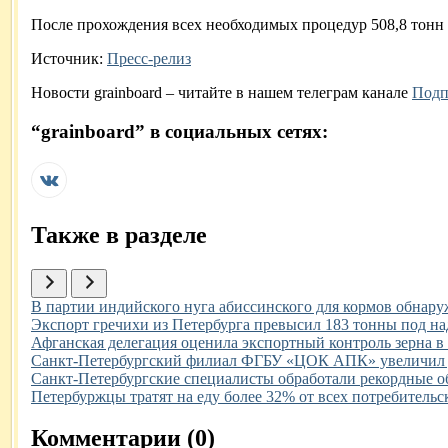
После прохождения всех необходимых процедур 508,8 тонн 
Источник:
Пресс-релиз
Новости
grainboard
– читайте в нашем телеграм канале
Подп
“
grainboard
” в социальных сетях:
Также в разделе
Иллюстрация новости
В партии индийского нуга абиссинского для кормов обнару
Иллюстрация новости
Экспорт гречихи из Петербурга превысил 183 тонны под на
Иллюстрация новости
Афганская делегация оценила экспортный контроль зерна
Иллюстрация новости
Санкт-Петербургский филиал ФГБУ «ЦОК АПК» увеличил де
Иллюстрация новости
Санкт-Петербургские специалисты обработали рекордные об
Иллюстрация новости
Петербуржцы тратят на еду более 32% от всех потребительс
Комментарии (
0
)