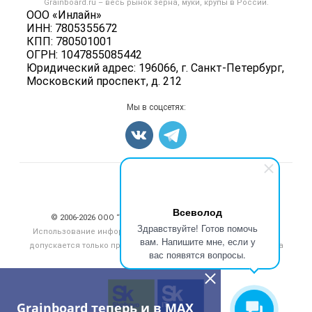
Grainboard.ru – весь
рынок зерна, муки, крупы
в России.
Мука
Политика обработки персональных данных
ООО «Инлайн»
Вакансии
Семена
ИНН: 7805355672
Для СМИ
Блог
КПП: 780501001
Корма
ОГРН: 1047855085442
Оборудование
Юридический адрес: 196066, г. Санкт-Петербург,
Московский проспект, д. 212
Прочее
Добавить объявление
Мы в соцсетях:
Карта объявлений
Счетчики, авторское право, логотипы
Всеволод
© 2006‑2026 ООО “Инлайн”. 12+ Все права защищены.
Здравствуйте! Готов помочь
Использование информации, размещенной на данном сайте,
вам. Напишите мне, если у
допускается только при размещении активной гиперссылки на
вас появятся вопросы.
сайт
grainboard.ru
Grainboard теперь и в MAX