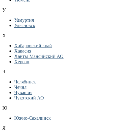
У
Удмуртия
Ульяновск
Х
Хабаровский край
Хакасия
Ханты-Мансийский АО
Херсон
Ч
Челябинск
Чечня
Чувашия
Чукотский АО
Ю
Южно-Сахалинск
Я