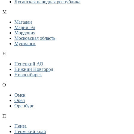
Луганская народная республика
М
Магадан
Марий Эл
Мордовия
Московская область
Мурманск
Н
Ненецкий АО
Нижний Новгород
Новосибирск
О
Омск
Орел
Оренбург
П
Пенза
Пермский край