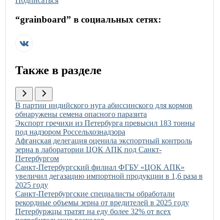
Подписаться
“
grainboard
” в социальных сетях:
Также в разделе
Иллюстрация новости
В партии индийского нуга абиссинского для кормов
обнаружены семена опасного паразита
Иллюстрация новости
Экспорт гречихи из Петербурга превысил 183 тонны
под надзором Россельхознадзора
Иллюстрация новости
Афганская делегация оценила экспортный контроль
зерна в лаборатории ЦОК АПК под Санкт-
Петербургом
Иллюстрация новости
Санкт-Петербургский филиал ФГБУ «ЦОК АПК»
увеличил дегазацию импортной продукции в 1,6 раза в
2025 году
Иллюстрация новости
Санкт-Петербургские специалисты обработали
рекордные объемы зерна от вредителей в 2025 году
Иллюстрация новости
Петербуржцы тратят на еду более 32% от всех