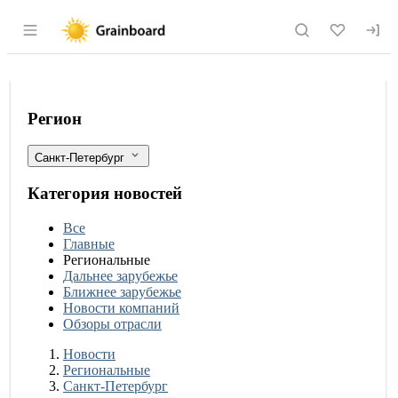
Раздел навигации по сайту grainboard.
В Санкт-Петербурге в импортной пар
Фильтры
Регион
Санкт-Петербург
Категория новостей
Все
Главные
Региональные
Дальнее зарубежье
Ближнее зарубежье
Новости компаний
Обзоры отрасли
Новости
Разделы
Новости
Региональные
Санкт-Петербург