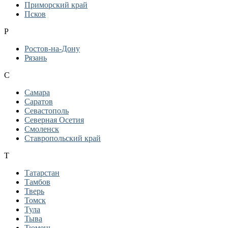
Приморский край
Псков
Р
Ростов-на-Дону
Рязань
С
Самара
Саратов
Севастополь
Северная Осетия
Смоленск
Ставропольский край
Т
Татарстан
Тамбов
Тверь
Томск
Тула
Тыва
Тюмень