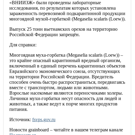
«ВНИИЗЖ» были проведены лабораторные
исследования, по результатам которых установлена
зараженность перевозимой подкарантинной продукции
многоядной мухой-горбаткой (Megaselia scalaris (Loew)).
Выпуск 25 тонн вьетнамских орехов на территорию
Российской Федерации запрещён.
Для справки:
Многоядная муха-горбатка (Megaselia scalaris (Loew)) –
это крайне опасный карантинный вредный организм,
включенный в единый перечень карантинных объектов
Евразийского экономического союза, отсутствующих
на территории Российской Федерации. Вредитель
способен очень быстро распространиться, передвигаясь
вместе с транспортом, людьми или животными.
Взрослые насекомые являются переносчиками холеры.
Личинки мухи-горбатки несут опасность для людей и
животных, а также ведут к порче многих продуктов
питания.
Источник:
fsvps.gov.ru
Новости
grainboard
– читайте в нашем телеграм канале